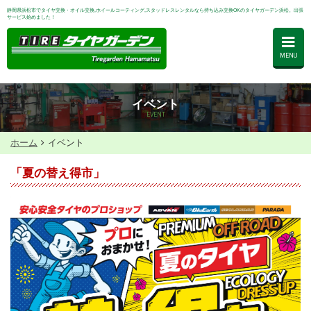
静岡県浜松市でタイヤ交換・オイル交換,ホイールコーティング,スタッドレスレンタルなら持ち込み交換OKのタイヤガーデン浜松。出張
サービス始めました！
MENU
イベント
EVENT
ホーム
イベント
「夏の替え得市」